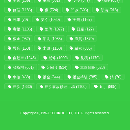
中古
(239)
事故
(661)
交換
(847)
保険
(657)
修理
(1186)
傷
(724)
凹み
(696)
塗装
(918)
外車
(79)
安く
(1080)
実費
(1167)
彦根
(1106)
整備
(1077)
日産
(127)
板金
(952)
湖北
(1085)
滋賀
(1370)
異音
(153)
米原
(1150)
緻密
(836)
自動車
(1245)
補修
(1090)
見積
(1170)
診断機
(661)
足回り
(514)
車両保険
(528)
車検
(468)
鈑金
(844)
鈑金塗装
(785)
錆
(76)
長浜
(1330)
長浜事故修理工場
(1100)
ｂｊ
(895)
Copyright ©, BIWAKO JIKOU CO,LTD. All rights reserved.