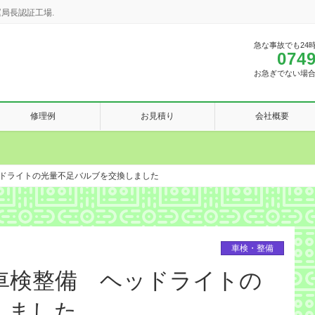
局長認証工場.
急な事故でも24
0749
お急ぎでない場
修理例
お見積り
会社概要
ドライトの光量不足バルブを交換しました
車検・整備
車検整備 ヘッドライトの
しました