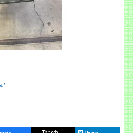
ou/
Threads
luesky
Hatena