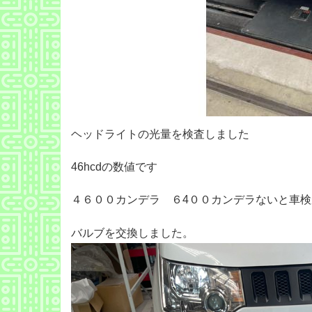
ヘッドライトの光量を検査しました
46hcdの数値です
４６００カンデラ ６4００カンデラないと車
バルブを交換しました。