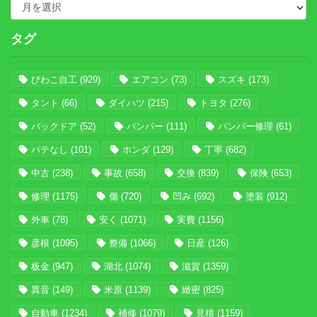
タグ
びわこ自工
(929)
エアコン
(73)
スズキ
(173)
タント
(66)
ダイハツ
(215)
トヨタ
(276)
バックドア
(52)
バンパー
(111)
バンパー修理
(61)
パテなし
(101)
ホンダ
(129)
丁寧
(682)
中古
(238)
事故
(658)
交換
(839)
保険
(653)
修理
(1175)
傷
(720)
凹み
(692)
塗装
(912)
外車
(78)
安く
(1071)
実費
(1156)
彦根
(1095)
整備
(1066)
日産
(126)
板金
(947)
湖北
(1074)
滋賀
(1359)
異音
(149)
米原
(1139)
緻密
(825)
自動車
(1234)
補修
(1079)
見積
(1159)