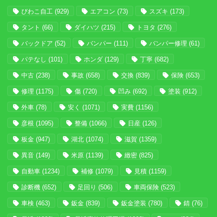
びわこ自工
(929)
エアコン
(73)
スズキ
(173)
タント
(66)
ダイハツ
(215)
トヨタ
(276)
バックドア
(52)
バンパー
(111)
バンパー修理
(61)
パテなし
(101)
ホンダ
(129)
丁寧
(682)
中古
(238)
事故
(658)
交換
(839)
保険
(653)
修理
(1175)
傷
(720)
凹み
(692)
塗装
(912)
外車
(78)
安く
(1071)
実費
(1156)
彦根
(1095)
整備
(1066)
日産
(126)
板金
(947)
湖北
(1074)
滋賀
(1359)
異音
(149)
米原
(1139)
緻密
(825)
自動車
(1234)
補修
(1079)
見積
(1159)
診断機
(652)
足回り
(506)
車両保険
(523)
車検
(463)
鈑金
(839)
鈑金塗装
(780)
錆
(76)