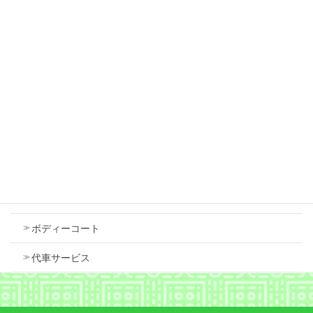
しました。
2026年7月18日
スズキ スペーシア 右フロントフェンダ 中古
で交換しました
2026年7月18日
Contents
車検
ボディーコート
代車サービス