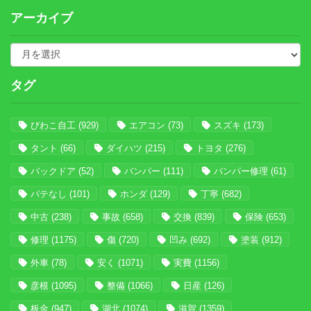
アーカイブ
タグ
びわこ自工
(929)
エアコン
(73)
スズキ
(173)
タント
(66)
ダイハツ
(215)
トヨタ
(276)
バックドア
(52)
バンパー
(111)
バンパー修理
(61)
パテなし
(101)
ホンダ
(129)
丁寧
(682)
中古
(238)
事故
(658)
交換
(839)
保険
(653)
修理
(1175)
傷
(720)
凹み
(692)
塗装
(912)
外車
(78)
安く
(1071)
実費
(1156)
彦根
(1095)
整備
(1066)
日産
(126)
板金
(947)
湖北
(1074)
滋賀
(1359)