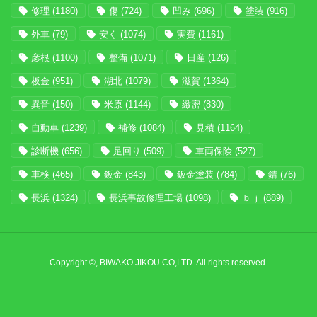
修理
(1180)
傷
(724)
凹み
(696)
塗装
(916)
外車
(79)
安く
(1074)
実費
(1161)
彦根
(1100)
整備
(1071)
日産
(126)
板金
(951)
湖北
(1079)
滋賀
(1364)
異音
(150)
米原
(1144)
緻密
(830)
自動車
(1239)
補修
(1084)
見積
(1164)
診断機
(656)
足回り
(509)
車両保険
(527)
車検
(465)
鈑金
(843)
鈑金塗装
(784)
錆
(76)
長浜
(1324)
長浜事故修理工場
(1098)
ｂｊ
(889)
Copyright ©, BIWAKO JIKOU CO,LTD. All rights reserved.