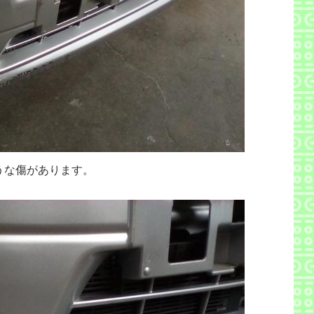
うな傷があります。