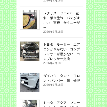
2026年7月18日
レクサス ＣＴ200 左
側 板金塗装 パテがす
ごい 実費 女性ユーザ
ー
2026年7月18日
トヨタ ルーミー エア
コンがきかない コンプ
レッサーが動かない コ
ンプレッサー交換
2026年7月18日
ダイハツ タント フロ
ントバンパー 傷 修理
2026年7月18日
トヨタ アクア ブレー