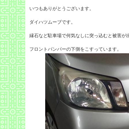
いつもありがとうございます。
ダイハツムーブです。
縁石など駐車場で何気なしに突っ込むと被害が
フロントバンパーの下側をこすっています。