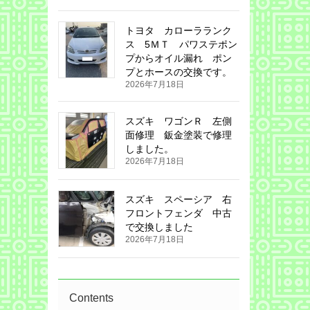
トヨタ カローラランク
ス 5ＭＴ パワステポン
プからオイル漏れ ポン
プとホースの交換です。
2026年7月18日
スズキ ワゴンＲ 左側
面修理 鈑金塗装で修理
しました。
2026年7月18日
スズキ スペーシア 右
フロントフェンダ 中古
で交換しました
2026年7月18日
Contents