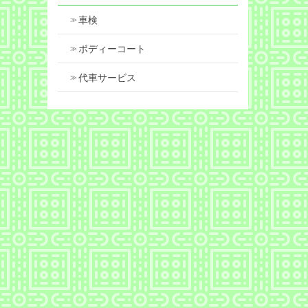
車検
ボディーコート
代車サービス