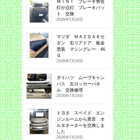
ＭＩＮＩ ブレーキ警告
灯が点灯 ブレーキパッ
ト 交換
2026年7月18日
マツダ ＭＡＺＤＡ６セ
ダン 右リアドア 板金
塗装 マシングレー 46
Ｇ
2026年7月18日
ダイハツ ムーヴキャン
バス 左ロッカーパネ
ル 交換修理
2026年7月18日
トヨタ スペイド エン
ジンルームから異音 オ
ルタネーターを交換しま
した
2026年7月18日