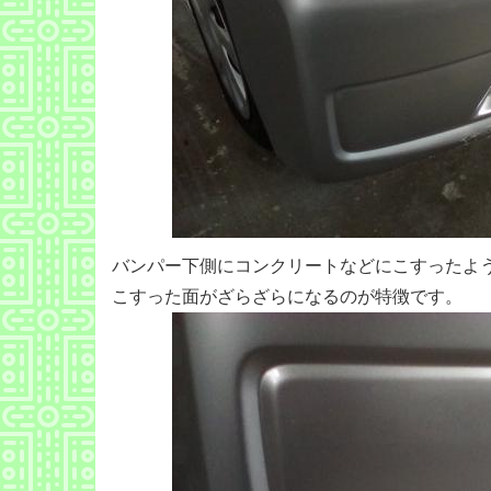
バンパー下側にコンクリートなどにこすったよ
こすった面がざらざらになるのが特徴です。