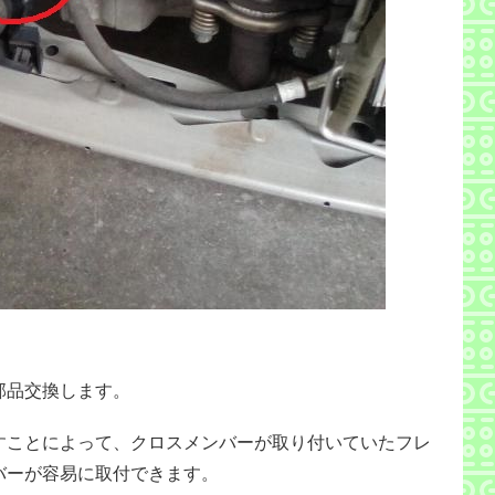
。
部品交換します。
すことによって、クロスメンバーが取り付いていたフレ
バーが容易に取付できます。