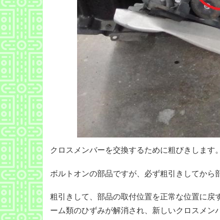
クロスメンバーを交換するために粗びきします
ボルトオンの部品ですが、必ず粗引きしてから
粗引きして、部品の取付位置を正常な位置に戻
ーム類のひずみが解消され、新しいクロスメン