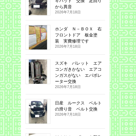
キパット 交換 足回り
から異音
2026年7月18日
ホンダ Ｎ－ＢＯＸ 右
フロントドア 板金塗
装 実費修理です
2026年7月18日
スズキ パレット エア
コンガきかない エアコ
ンガスがない エバボレ
ーター交換
2026年7月18日
日産 ルークス ベルト
の滑り音 ベルト交換
2026年7月18日