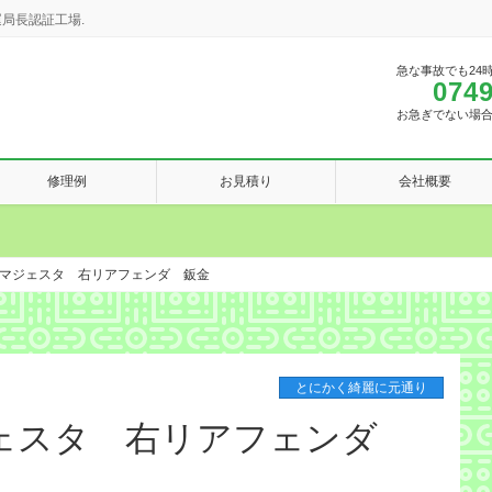
局長認証工場.
急な事故でも24
0749
お急ぎでない場
修理例
お見積り
会社概要
マジェスタ 右リアフェンダ 鈑金
とにかく綺麗に元通り
ェスタ 右リアフェンダ