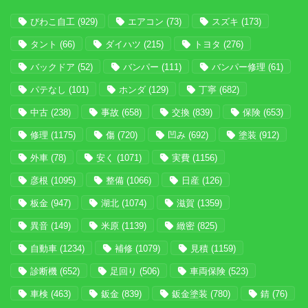
びわこ自工
(929)
エアコン
(73)
スズキ
(173)
タント
(66)
ダイハツ
(215)
トヨタ
(276)
バックドア
(52)
バンパー
(111)
バンパー修理
(61)
パテなし
(101)
ホンダ
(129)
丁寧
(682)
中古
(238)
事故
(658)
交換
(839)
保険
(653)
修理
(1175)
傷
(720)
凹み
(692)
塗装
(912)
外車
(78)
安く
(1071)
実費
(1156)
彦根
(1095)
整備
(1066)
日産
(126)
板金
(947)
湖北
(1074)
滋賀
(1359)
異音
(149)
米原
(1139)
緻密
(825)
自動車
(1234)
補修
(1079)
見積
(1159)
診断機
(652)
足回り
(506)
車両保険
(523)
車検
(463)
鈑金
(839)
鈑金塗装
(780)
錆
(76)