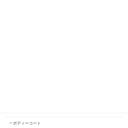
2026年7月18日
トヨタ ルーミー エアコンがきかない コンプ
レッサーが動かない コンプレッサー交換
2026年7月18日
ダイハツ タント フロントバンパー 傷 修理
2026年7月18日
Contents
車検
ボディーコート