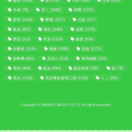
修理
(1186)
傷
(724)
凹み
(696)
塗装
(918)
外車
(79)
安く
(1080)
実費
(1167)
彦根
(1106)
整備
(1077)
日産
(127)
板金
(952)
湖北
(1085)
滋賀
(1370)
異音
(153)
米原
(1150)
緻密
(836)
自動車
(1245)
補修
(1090)
見積
(1170)
診断機
(661)
足回り
(514)
車両保険
(528)
車検
(468)
鈑金
(844)
鈑金塗装
(785)
錆
(76)
長浜
(1330)
長浜事故修理工場
(1100)
ｂｊ
(895)
Copyright ©, BIWAKO JIKOU CO,LTD. All rights reserved.