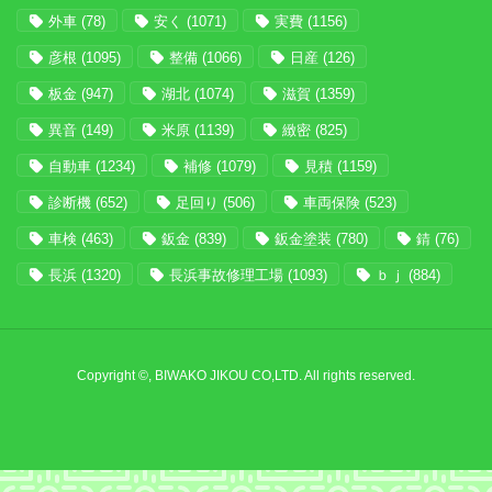
外車
(78)
安く
(1071)
実費
(1156)
彦根
(1095)
整備
(1066)
日産
(126)
板金
(947)
湖北
(1074)
滋賀
(1359)
異音
(149)
米原
(1139)
緻密
(825)
自動車
(1234)
補修
(1079)
見積
(1159)
診断機
(652)
足回り
(506)
車両保険
(523)
車検
(463)
鈑金
(839)
鈑金塗装
(780)
錆
(76)
長浜
(1320)
長浜事故修理工場
(1093)
ｂｊ
(884)
Copyright ©, BIWAKO JIKOU CO,LTD. All rights reserved.