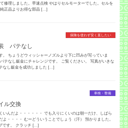
げて修理しました。早速点検 やはりセルモーターでした。セルを
純正品よりお得な部品 […]
保険を使わず安く直したい
装 パテなし
す。 ちょうどウィッシャーノズルより下に凹みが写っていま
もパテなし鈑金にチャレンジです。 ご覧ください。 写真がいきな
なし鈑金を成功しました […]
車検・整備
イル交換
くいんだよ・・・・・・ でも入りにくいのは朝一だけ、しばら
だよ・・・・ むーどういうことでしょう（汗） 預かりました。
です。 クラッチ […]