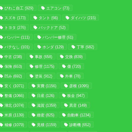
びわこ自工
(929)
エアコン
(73)
スズキ
(173)
タント
(66)
ダイハツ
(215)
トヨタ
(276)
バックドア
(52)
バンパー
(111)
バンパー修理
(61)
パテなし
(101)
ホンダ
(129)
丁寧
(682)
中古
(238)
事故
(658)
交換
(839)
保険
(653)
修理
(1175)
傷
(720)
凹み
(692)
塗装
(912)
外車
(78)
安く
(1071)
実費
(1156)
彦根
(1095)
整備
(1066)
日産
(126)
板金
(947)
湖北
(1074)
滋賀
(1359)
異音
(149)
米原
(1139)
緻密
(825)
自動車
(1234)
補修
(1079)
見積
(1159)
診断機
(652)