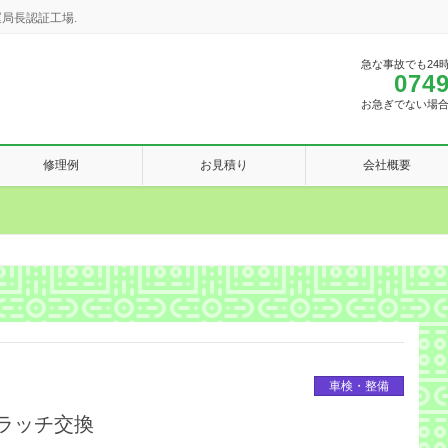
局長認証工場.
急な事故でも24
0749
お急ぎでない場
修理例
お見積り
会社概要
車検・整備
ラッチ交換