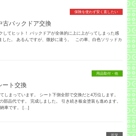
保険を使わず安く直したい
ブ 中古バックドア交換
クしてヒット！ バックドアが全体的に上に上がってしまった感
ました。 あるんですが、微妙に違う。 この車、白色ソリッドカ
用品取付・他
 シート交換
けてしまっています。 シート下側全部で交換だと4万位します。
0円の部品代です。 完成しました。 引き続き板金塗装も進めます。
車です。 […]
近況