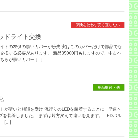
保険を使わず安く直したい
ッドライト交換
ライトの左側の黒いカバーが紛失 実はこのカバーだけで部品でな
交換する必要があります。 新品35000円もしますので、中古ヘ
ちらが黒いカバー […]
用品取付・他
化
トが暗いと相談を受け 流行りのLEDを装着することに 早速ヘ
ブを装着しました。 まずは片方変えて違いを見ます。 LEDバル
[…]