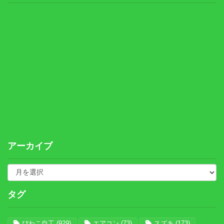
アーカイブ
タグ
びわこ自工
(929)
エアコン
(73)
スズキ
(173)