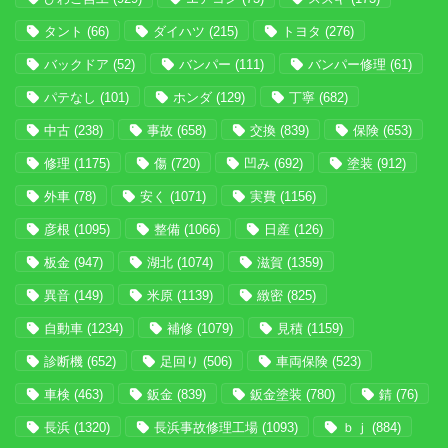
タント
(66)
ダイハツ
(215)
トヨタ
(276)
バックドア
(52)
バンパー
(111)
バンパー修理
(61)
パテなし
(101)
ホンダ
(129)
丁寧
(682)
中古
(238)
事故
(658)
交換
(839)
保険
(653)
修理
(1175)
傷
(720)
凹み
(692)
塗装
(912)
外車
(78)
安く
(1071)
実費
(1156)
彦根
(1095)
整備
(1066)
日産
(126)
板金
(947)
湖北
(1074)
滋賀
(1359)
異音
(149)
米原
(1139)
緻密
(825)
自動車
(1234)
補修
(1079)
見積
(1159)
診断機
(652)
足回り
(506)
車両保険
(523)
車検
(463)
鈑金
(839)
鈑金塗装
(780)
錆
(76)
長浜
(1320)
長浜事故修理工場
(1093)
ｂｊ
(884)