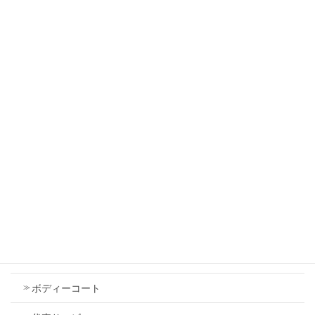
トヨタ ルーミー エアコンがきかない コンプ
レッサーが動かない コンプレッサー交換
2026年7月18日
ダイハツ タント フロントバンパー 傷 修理
2026年7月18日
Contents
車検
ボディーコート