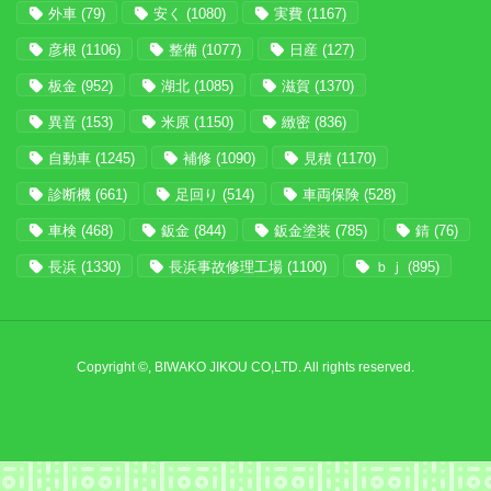
外車
(79)
安く
(1080)
実費
(1167)
彦根
(1106)
整備
(1077)
日産
(127)
板金
(952)
湖北
(1085)
滋賀
(1370)
異音
(153)
米原
(1150)
緻密
(836)
自動車
(1245)
補修
(1090)
見積
(1170)
診断機
(661)
足回り
(514)
車両保険
(528)
車検
(468)
鈑金
(844)
鈑金塗装
(785)
錆
(76)
長浜
(1330)
長浜事故修理工場
(1100)
ｂｊ
(895)
Copyright ©, BIWAKO JIKOU CO,LTD. All rights reserved.