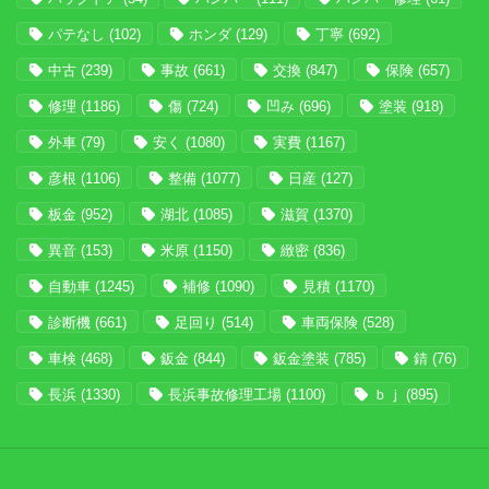
パテなし
(102)
ホンダ
(129)
丁寧
(692)
中古
(239)
事故
(661)
交換
(847)
保険
(657)
修理
(1186)
傷
(724)
凹み
(696)
塗装
(918)
外車
(79)
安く
(1080)
実費
(1167)
彦根
(1106)
整備
(1077)
日産
(127)
板金
(952)
湖北
(1085)
滋賀
(1370)
異音
(153)
米原
(1150)
緻密
(836)
自動車
(1245)
補修
(1090)
見積
(1170)
診断機
(661)
足回り
(514)
車両保険
(528)
車検
(468)
鈑金
(844)
鈑金塗装
(785)
錆
(76)
長浜
(1330)
長浜事故修理工場
(1100)
ｂｊ
(895)