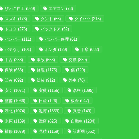
びわこ自工
(929)
エアコン
(73)
スズキ
(173)
タント
(66)
ダイハツ
(215)
トヨタ
(276)
バックドア
(52)
バンパー
(111)
バンパー修理
(61)
パテなし
(101)
ホンダ
(129)
丁寧
(682)
中古
(238)
事故
(658)
交換
(839)
保険
(653)
修理
(1175)
傷
(720)
凹み
(692)
塗装
(912)
外車
(78)
安く
(1071)
実費
(1156)
彦根
(1095)
整備
(1066)
日産
(126)
板金
(947)
湖北
(1074)
滋賀
(1359)
異音
(149)
米原
(1139)
緻密
(825)
自動車
(1234)
補修
(1079)
見積
(1159)
診断機
(652)