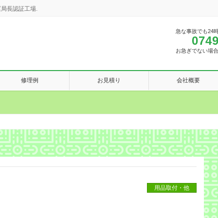
局長認証工場.
急な事故でも24
0749
お急ぎでない場
修理例
お見積り
会社概要
用品取付・他