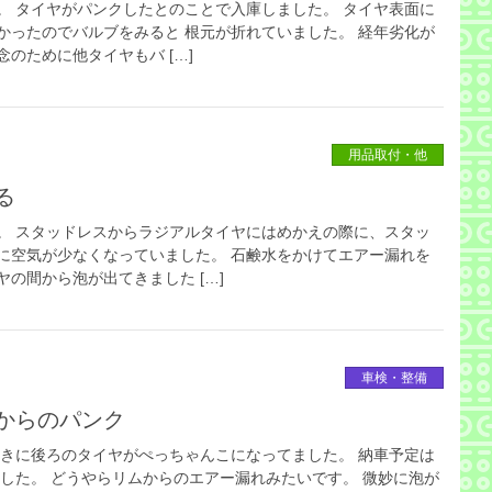
。 タイヤがパンクしたとのことで入庫しました。 タイヤ表面に
かったのでバルブをみると 根元が折れていました。 経年劣化が
のために他タイヤもバ […]
用品取付・他
る
。 スタッドレスからラジアルタイヤにはめかえの際に、スタッ
に空気が少なくなっていました。 石鹸水をかけてエアー漏れを
の間から泡が出てきました […]
車検・整備
からのパンク
ときに後ろのタイヤがぺっちゃんこになってました。 納車予定は
ました。 どうやらリムからのエアー漏れみたいです。 微妙に泡が