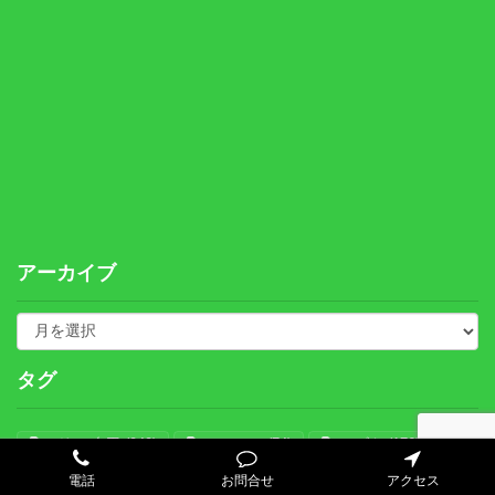
アーカイブ
タグ
びわこ自工
(940)
エアコン
(74)
スズキ
(176)
タント
(66)
ダイハツ
(216)
トヨタ
(280)
電話
お問合せ
アクセス