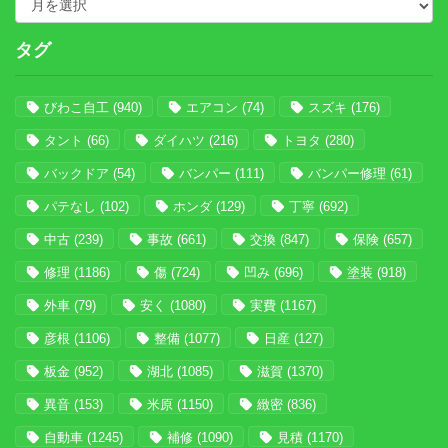
タグ
びわこ自工
(940)
エアコン
(74)
スズキ
(176)
タント
(66)
ダイハツ
(216)
トヨタ
(280)
バックドア
(54)
バンパー
(111)
バンパー修理
(61)
パテなし
(102)
ホンダ
(129)
丁寧
(692)
中古
(239)
事故
(661)
交換
(847)
保険
(657)
修理
(1186)
傷
(724)
凹み
(696)
塗装
(918)
外車
(79)
安く
(1080)
実費
(1167)
彦根
(1106)
整備
(1077)
日産
(127)
板金
(952)
湖北
(1085)
滋賀
(1370)
異音
(153)
米原
(1150)
緻密
(836)
自動車
(1245)
補修
(1090)
見積
(1170)