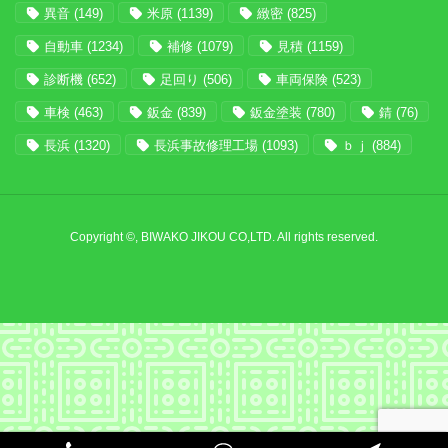
異音
(149)
米原
(1139)
緻密
(825)
自動車
(1234)
補修
(1079)
見積
(1159)
診断機
(652)
足回り
(506)
車両保険
(523)
車検
(463)
鈑金
(839)
鈑金塗装
(780)
錆
(76)
長浜
(1320)
長浜事故修理工場
(1093)
ｂｊ
(884)
Copyright ©, BIWAKO JIKOU CO,LTD. All rights reserved.