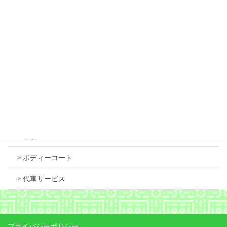
2026年7月18日
スズキ スペーシア 右フロントフェンダ 中古
で交換しました
2026年7月18日
Contents
車検
ボディーコート
代車サービス
プライバシーポリシー