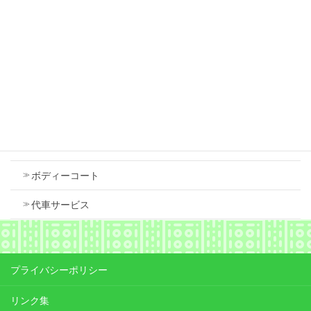
ダイハツ タント フロントバンパー 傷 修理
2026年7月18日
Contents
車検
ボディーコート
代車サービス
プライバシーポリシー
リンク集