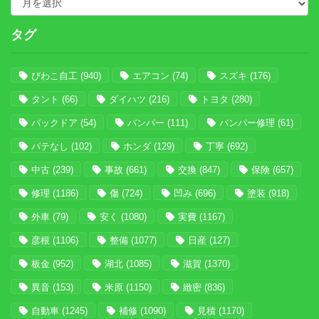
タグ
びわこ自工
(940)
エアコン
(74)
スズキ
(176)
タント
(66)
ダイハツ
(216)
トヨタ
(280)
バックドア
(54)
バンパー
(111)
バンパー修理
(61)
パテなし
(102)
ホンダ
(129)
丁寧
(692)
中古
(239)
事故
(661)
交換
(847)
保険
(657)
修理
(1186)
傷
(724)
凹み
(696)
塗装
(918)
外車
(79)
安く
(1080)
実費
(1167)
彦根
(1106)
整備
(1077)
日産
(127)
板金
(952)
湖北
(1085)
滋賀
(1370)
異音
(153)
米原
(1150)
緻密
(836)
自動車
(1245)
補修
(1090)
見積
(1170)