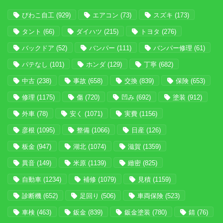
びわこ自工
(929)
エアコン
(73)
スズキ
(173)
タント
(66)
ダイハツ
(215)
トヨタ
(276)
バックドア
(52)
バンパー
(111)
バンパー修理
(61)
パテなし
(101)
ホンダ
(129)
丁寧
(682)
中古
(238)
事故
(658)
交換
(839)
保険
(653)
修理
(1175)
傷
(720)
凹み
(692)
塗装
(912)
外車
(78)
安く
(1071)
実費
(1156)
彦根
(1095)
整備
(1066)
日産
(126)
板金
(947)
湖北
(1074)
滋賀
(1359)
異音
(149)
米原
(1139)
緻密
(825)
自動車
(1234)
補修
(1079)
見積
(1159)
診断機
(652)
足回り
(506)
車両保険
(523)
車検
(463)
鈑金
(839)
鈑金塗装
(780)
錆
(76)