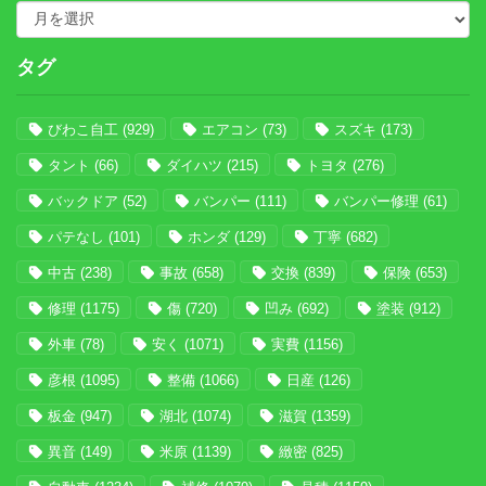
タグ
びわこ自工
(929)
エアコン
(73)
スズキ
(173)
タント
(66)
ダイハツ
(215)
トヨタ
(276)
バックドア
(52)
バンパー
(111)
バンパー修理
(61)
パテなし
(101)
ホンダ
(129)
丁寧
(682)
中古
(238)
事故
(658)
交換
(839)
保険
(653)
修理
(1175)
傷
(720)
凹み
(692)
塗装
(912)
外車
(78)
安く
(1071)
実費
(1156)
彦根
(1095)
整備
(1066)
日産
(126)
板金
(947)
湖北
(1074)
滋賀
(1359)
異音
(149)
米原
(1139)
緻密
(825)