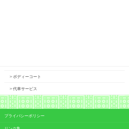
スズキ スペーシア 右フロントフェンダ 中古
で交換しました
2026年7月18日
Contents
車検
ボディーコート
代車サービス
プライバシーポリシー
リンク集