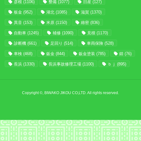
彦根
(1106)
整備
(1077)
日産
(127)
板金
(952)
湖北
(1085)
滋賀
(1370)
異音
(153)
米原
(1150)
緻密
(836)
自動車
(1245)
補修
(1090)
見積
(1170)
診断機
(661)
足回り
(514)
車両保険
(528)
車検
(468)
鈑金
(844)
鈑金塗装
(785)
錆
(76)
長浜
(1330)
長浜事故修理工場
(1100)
ｂｊ
(895)
Copyright ©, BIWAKO JIKOU CO,LTD. All rights reserved.