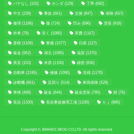
パテなし
(102)
ホンダ
(129)
丁寧
(692)
中古
(239)
事故
(661)
交換
(847)
保険
(657)
修理
(1186)
傷
(724)
凹み
(696)
塗装
(918)
外車
(79)
安く
(1080)
実費
(1167)
彦根
(1106)
整備
(1077)
日産
(127)
板金
(952)
湖北
(1085)
滋賀
(1370)
異音
(153)
米原
(1150)
緻密
(836)
自動車
(1245)
補修
(1090)
見積
(1170)
診断機
(661)
足回り
(514)
車両保険
(528)
車検
(468)
鈑金
(844)
鈑金塗装
(785)
錆
(76)
長浜
(1330)
長浜事故修理工場
(1100)
ｂｊ
(895)
Copyright ©, BIWAKO JIKOU CO,LTD. All rights reserved.