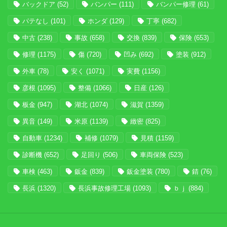
バックドア
(52)
バンパー
(111)
バンパー修理
(61)
パテなし
(101)
ホンダ
(129)
丁寧
(682)
中古
(238)
事故
(658)
交換
(839)
保険
(653)
修理
(1175)
傷
(720)
凹み
(692)
塗装
(912)
外車
(78)
安く
(1071)
実費
(1156)
彦根
(1095)
整備
(1066)
日産
(126)
板金
(947)
湖北
(1074)
滋賀
(1359)
異音
(149)
米原
(1139)
緻密
(825)
自動車
(1234)
補修
(1079)
見積
(1159)
診断機
(652)
足回り
(506)
車両保険
(523)
車検
(463)
鈑金
(839)
鈑金塗装
(780)
錆
(76)
長浜
(1320)
長浜事故修理工場
(1093)
ｂｊ
(884)