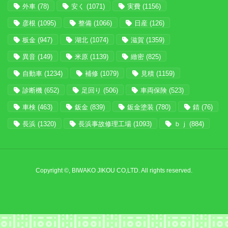
外車
(78)
安く
(1071)
実費
(1156)
彦根
(1095)
整備
(1066)
日産
(126)
板金
(947)
湖北
(1074)
滋賀
(1359)
異音
(149)
米原
(1139)
緻密
(825)
自動車
(1234)
補修
(1079)
見積
(1159)
診断機
(652)
足回り
(506)
車両保険
(523)
車検
(463)
鈑金
(839)
鈑金塗装
(780)
錆
(76)
長浜
(1320)
長浜事故修理工場
(1093)
ｂｊ
(884)
Copyright ©, BIWAKO JIKOU CO,LTD. All rights reserved.