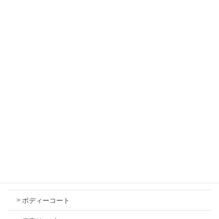
スズキ ワゴンＲ 左側面修理 鈑金塗装で修理
しました。
2026年7月18日
スズキ スペーシア 右フロントフェンダ 中古
で交換しました
2026年7月18日
Contents
車検
ボディーコート