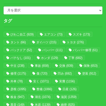
タグ
びわこ自工
(929)
エアコン
(73)
スズキ
(173)
タント
(66)
ダイハツ
(215)
トヨタ
(276)
バックドア
(52)
バンパー
(111)
バンパー修理
(61)
パテなし
(101)
ホンダ
(129)
丁寧
(682)
中古
(238)
事故
(658)
交換
(839)
保険
(653)
修理
(1175)
傷
(720)
凹み
(692)
塗装
(912)
外車
(78)
安く
(1071)
実費
(1156)
彦根
(1095)
整備
(1066)
日産
(126)
板金
(947)
湖北
(1074)
滋賀
(1359)
異音
(149)
米原
(1139)
緻密
(825)