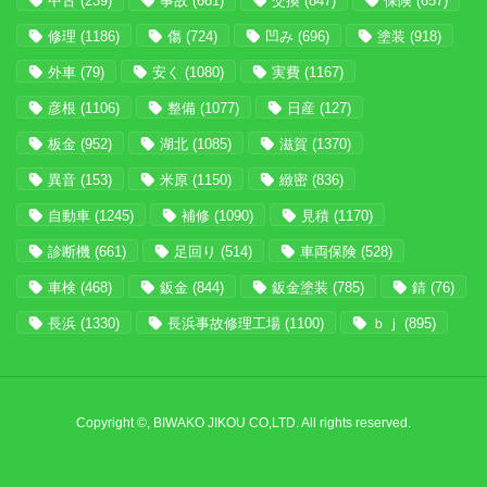
中古
(239)
事故
(661)
交換
(847)
保険
(657)
修理
(1186)
傷
(724)
凹み
(696)
塗装
(918)
外車
(79)
安く
(1080)
実費
(1167)
彦根
(1106)
整備
(1077)
日産
(127)
板金
(952)
湖北
(1085)
滋賀
(1370)
異音
(153)
米原
(1150)
緻密
(836)
自動車
(1245)
補修
(1090)
見積
(1170)
診断機
(661)
足回り
(514)
車両保険
(528)
車検
(468)
鈑金
(844)
鈑金塗装
(785)
錆
(76)
長浜
(1330)
長浜事故修理工場
(1100)
ｂｊ
(895)
Copyright ©, BIWAKO JIKOU CO,LTD. All rights reserved.