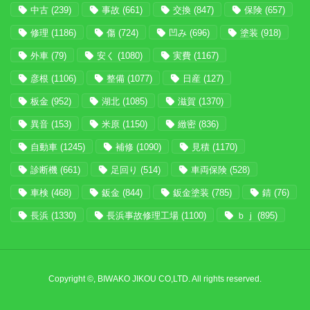
中古
(239)
事故
(661)
交換
(847)
保険
(657)
修理
(1186)
傷
(724)
凹み
(696)
塗装
(918)
外車
(79)
安く
(1080)
実費
(1167)
彦根
(1106)
整備
(1077)
日産
(127)
板金
(952)
湖北
(1085)
滋賀
(1370)
異音
(153)
米原
(1150)
緻密
(836)
自動車
(1245)
補修
(1090)
見積
(1170)
診断機
(661)
足回り
(514)
車両保険
(528)
車検
(468)
鈑金
(844)
鈑金塗装
(785)
錆
(76)
長浜
(1330)
長浜事故修理工場
(1100)
ｂｊ
(895)
Copyright ©, BIWAKO JIKOU CO,LTD. All rights reserved.