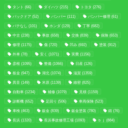
タント
(66)
ダイハツ
(215)
トヨタ
(276)
バックドア
(52)
バンパー
(111)
バンパー修理
(61)
パテなし
(101)
ホンダ
(129)
丁寧
(682)
中古
(238)
事故
(658)
交換
(839)
保険
(653)
修理
(1175)
傷
(720)
凹み
(692)
塗装
(912)
外車
(78)
安く
(1071)
実費
(1156)
彦根
(1095)
整備
(1066)
日産
(126)
板金
(947)
湖北
(1074)
滋賀
(1359)
異音
(149)
米原
(1139)
緻密
(825)
自動車
(1234)
補修
(1079)
見積
(1159)
診断機
(652)
足回り
(506)
車両保険
(523)
車検
(463)
鈑金
(839)
鈑金塗装
(780)
錆
(76)
長浜
(1320)
長浜事故修理工場
(1093)
ｂｊ
(884)