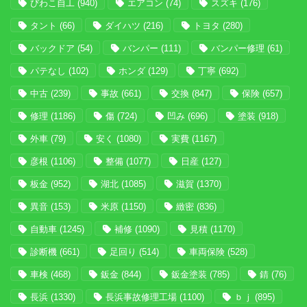
びわこ自工
(940)
エアコン
(74)
スズキ
(176)
タント
(66)
ダイハツ
(216)
トヨタ
(280)
バックドア
(54)
バンパー
(111)
バンパー修理
(61)
パテなし
(102)
ホンダ
(129)
丁寧
(692)
中古
(239)
事故
(661)
交換
(847)
保険
(657)
修理
(1186)
傷
(724)
凹み
(696)
塗装
(918)
外車
(79)
安く
(1080)
実費
(1167)
彦根
(1106)
整備
(1077)
日産
(127)
板金
(952)
湖北
(1085)
滋賀
(1370)
異音
(153)
米原
(1150)
緻密
(836)
自動車
(1245)
補修
(1090)
見積
(1170)
診断機
(661)
足回り
(514)
車両保険
(528)
車検
(468)
鈑金
(844)
鈑金塗装
(785)
錆
(76)
長浜
(1330)
長浜事故修理工場
(1100)
ｂｊ
(895)