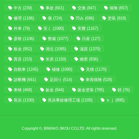
中古
(239)
事故
(661)
交換
(847)
保険
(657)
修理
(1186)
傷
(724)
凹み
(696)
塗装
(918)
外車
(79)
安く
(1080)
実費
(1167)
彦根
(1106)
整備
(1077)
日産
(127)
板金
(952)
湖北
(1085)
滋賀
(1370)
異音
(153)
米原
(1150)
緻密
(836)
自動車
(1245)
補修
(1090)
見積
(1170)
診断機
(661)
足回り
(514)
車両保険
(528)
車検
(468)
鈑金
(844)
鈑金塗装
(785)
錆
(76)
長浜
(1330)
長浜事故修理工場
(1100)
ｂｊ
(895)
Copyright ©, BIWAKO JIKOU CO,LTD. All rights reserved.