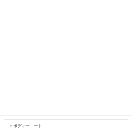
2026年7月18日
トヨタ ルーミー エアコンがきかない コンプ
レッサーが動かない コンプレッサー交換
2026年7月18日
ダイハツ タント フロントバンパー 傷 修理
2026年7月18日
Contents
車検
ボディーコート