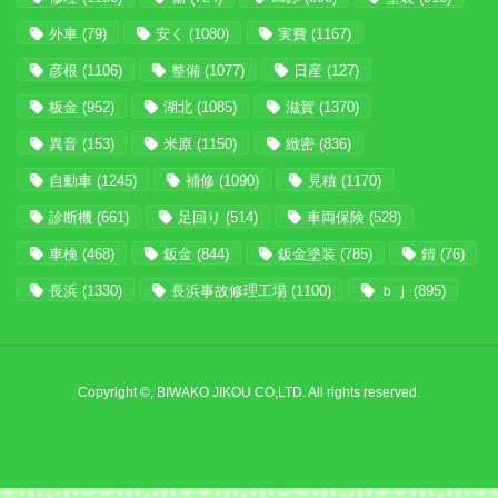
外車
(79)
安く
(1080)
実費
(1167)
彦根
(1106)
整備
(1077)
日産
(127)
板金
(952)
湖北
(1085)
滋賀
(1370)
異音
(153)
米原
(1150)
緻密
(836)
自動車
(1245)
補修
(1090)
見積
(1170)
診断機
(661)
足回り
(514)
車両保険
(528)
車検
(468)
鈑金
(844)
鈑金塗装
(785)
錆
(76)
長浜
(1330)
長浜事故修理工場
(1100)
ｂｊ
(895)
Copyright ©, BIWAKO JIKOU CO,LTD. All rights reserved.