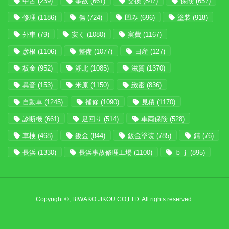
中古
(239)
事故
(661)
交換
(847)
保険
(657)
修理
(1186)
傷
(724)
凹み
(696)
塗装
(918)
外車
(79)
安く
(1080)
実費
(1167)
彦根
(1106)
整備
(1077)
日産
(127)
板金
(952)
湖北
(1085)
滋賀
(1370)
異音
(153)
米原
(1150)
緻密
(836)
自動車
(1245)
補修
(1090)
見積
(1170)
診断機
(661)
足回り
(514)
車両保険
(528)
車検
(468)
鈑金
(844)
鈑金塗装
(785)
錆
(76)
長浜
(1330)
長浜事故修理工場
(1100)
ｂｊ
(895)
Copyright ©, BIWAKO JIKOU CO,LTD. All rights reserved.