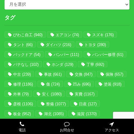
タグ
びわこ自工
(940)
エアコン
(74)
スズキ
(176)
タント
(66)
ダイハツ
(216)
トヨタ
(280)
バックドア
(54)
バンパー
(111)
バンパー修理
(61)
パテなし
(102)
ホンダ
(129)
丁寧
(692)
中古
(239)
事故
(661)
交換
(847)
保険
(657)
修理
(1186)
傷
(724)
凹み
(696)
塗装
(918)
外車
(79)
安く
(1080)
実費
(1167)
彦根
(1106)
整備
(1077)
日産
(127)
板金
(952)
湖北
(1085)
滋賀
(1370)
異音
(153)
米原
(1150)
緻密
(836)
電話
お問合せ
アクセス
自動車
(1245)
補修
(1090)
見積
(1170)