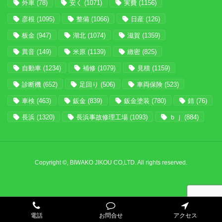
外車
(78)
安く
(1071)
実費
(1156)
彦根
(1095)
整備
(1066)
日産
(126)
板金
(947)
湖北
(1074)
滋賀
(1359)
異音
(149)
米原
(1139)
緻密
(825)
自動車
(1234)
補修
(1079)
見積
(1159)
診断機
(652)
足回り
(506)
車両保険
(523)
車検
(463)
鈑金
(839)
鈑金塗装
(780)
錆
(76)
長浜
(1320)
長浜事故修理工場
(1093)
ｂｊ
(884)
Copyright ©, BIWAKO JIKOU CO,LTD. All rights reserved.
電話
お問合せ
アクセス