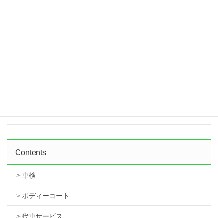
スズキ ワゴンＲ 左側面修理 鈑金塗装で修理
しました。
2026年7月18日
スズキ スペーシア 右フロントフェンダ 中古
で交換しました
2026年7月18日
Contents
車検
ボディーコート
代車サービス