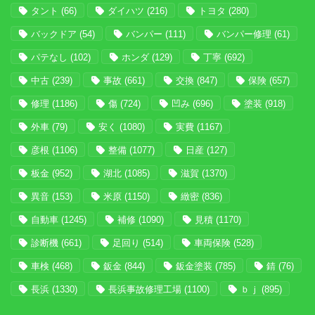
タント
(66)
ダイハツ
(216)
トヨタ
(280)
バックドア
(54)
バンパー
(111)
バンパー修理
(61)
パテなし
(102)
ホンダ
(129)
丁寧
(692)
中古
(239)
事故
(661)
交換
(847)
保険
(657)
修理
(1186)
傷
(724)
凹み
(696)
塗装
(918)
外車
(79)
安く
(1080)
実費
(1167)
彦根
(1106)
整備
(1077)
日産
(127)
板金
(952)
湖北
(1085)
滋賀
(1370)
異音
(153)
米原
(1150)
緻密
(836)
自動車
(1245)
補修
(1090)
見積
(1170)
診断機
(661)
足回り
(514)
車両保険
(528)
車検
(468)
鈑金
(844)
鈑金塗装
(785)
錆
(76)
長浜
(1330)
長浜事故修理工場
(1100)
ｂｊ
(895)