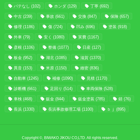
パテなし
(102)
ホンダ
(129)
丁寧
(692)
中古
(239)
事故
(661)
交換
(847)
保険
(657)
修理
(1186)
傷
(724)
凹み
(696)
塗装
(918)
外車
(79)
安く
(1080)
実費
(1167)
彦根
(1106)
整備
(1077)
日産
(127)
板金
(952)
湖北
(1085)
滋賀
(1370)
異音
(153)
米原
(1150)
緻密
(836)
自動車
(1245)
補修
(1090)
見積
(1170)
診断機
(661)
足回り
(514)
車両保険
(528)
車検
(468)
鈑金
(844)
鈑金塗装
(785)
錆
(76)
長浜
(1330)
長浜事故修理工場
(1100)
ｂｊ
(895)
Copyright ©, BIWAKO JIKOU CO,LTD. All rights reserved.