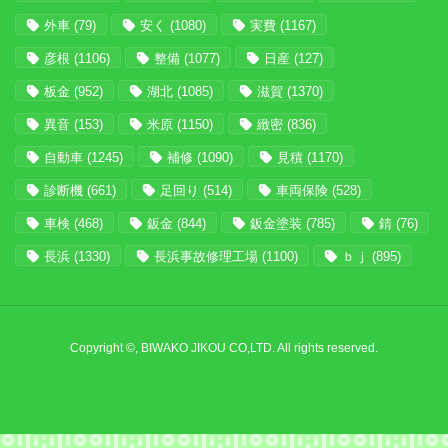
外車
(79)
安く
(1080)
実費
(1167)
彦根
(1106)
整備
(1077)
日産
(127)
板金
(952)
湖北
(1085)
滋賀
(1370)
異音
(153)
米原
(1150)
緻密
(836)
自動車
(1245)
補修
(1090)
見積
(1170)
診断機
(661)
足回り
(514)
車両保険
(528)
車検
(468)
鈑金
(844)
鈑金塗装
(785)
錆
(76)
長浜
(1330)
長浜事故修理工場
(1100)
ｂｊ
(895)
Copyright ©, BIWAKO JIKOU CO,LTD. All rights reserved.