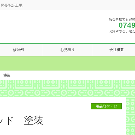
局長認証工場.
急な事故でも24
0749
お急ぎでない場
修理例
お見積り
会社概要
 塗装
用品取付・他
ッド 塗装