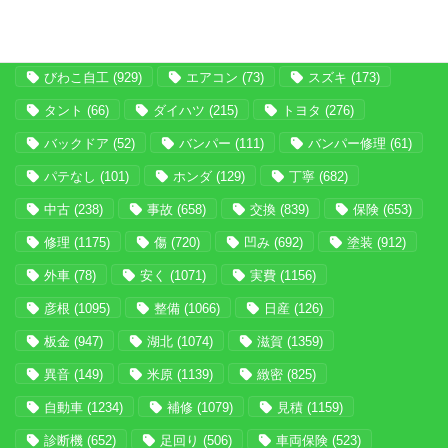
タグ
びわこ自工
(929)
エアコン
(73)
スズキ
(173)
タント
(66)
ダイハツ
(215)
トヨタ
(276)
バックドア
(52)
バンパー
(111)
バンパー修理
(61)
パテなし
(101)
ホンダ
(129)
丁寧
(682)
中古
(238)
事故
(658)
交換
(839)
保険
(653)
修理
(1175)
傷
(720)
凹み
(692)
塗装
(912)
外車
(78)
安く
(1071)
実費
(1156)
彦根
(1095)
整備
(1066)
日産
(126)
板金
(947)
湖北
(1074)
滋賀
(1359)
異音
(149)
米原
(1139)
緻密
(825)
自動車
(1234)
補修
(1079)
見積
(1159)
診断機
(652)
足回り
(506)
車両保険
(523)