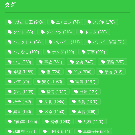
タグ
びわこ自工
(940)
エアコン
(74)
スズキ
(176)
タント
(66)
ダイハツ
(216)
トヨタ
(280)
バックドア
(54)
バンパー
(111)
バンパー修理
(61)
パテなし
(102)
ホンダ
(129)
丁寧
(692)
中古
(239)
事故
(661)
交換
(847)
保険
(657)
修理
(1186)
傷
(724)
凹み
(696)
塗装
(918)
外車
(79)
安く
(1080)
実費
(1167)
彦根
(1106)
整備
(1077)
日産
(127)
板金
(952)
湖北
(1085)
滋賀
(1370)
異音
(153)
米原
(1150)
緻密
(836)
自動車
(1245)
補修
(1090)
見積
(1170)
診断機
(661)
足回り
(514)
車両保険
(528)