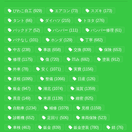
びわこ自工
(929)
エアコン
(73)
スズキ
(173)
タント
(66)
ダイハツ
(215)
トヨタ
(276)
バックドア
(52)
バンパー
(111)
バンパー修理
(61)
パテなし
(101)
ホンダ
(129)
丁寧
(682)
中古
(238)
事故
(658)
交換
(839)
保険
(653)
修理
(1175)
傷
(720)
凹み
(692)
塗装
(912)
外車
(78)
安く
(1071)
実費
(1156)
彦根
(1095)
整備
(1066)
日産
(126)
板金
(947)
湖北
(1074)
滋賀
(1359)
異音
(149)
米原
(1139)
緻密
(825)
自動車
(1234)
補修
(1079)
見積
(1159)
診断機
(652)
足回り
(506)
車両保険
(523)
車検
(463)
鈑金
(839)
鈑金塗装
(780)
錆
(76)