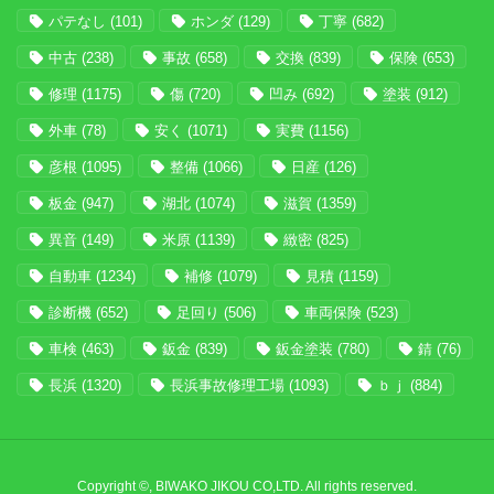
パテなし
(101)
ホンダ
(129)
丁寧
(682)
中古
(238)
事故
(658)
交換
(839)
保険
(653)
修理
(1175)
傷
(720)
凹み
(692)
塗装
(912)
外車
(78)
安く
(1071)
実費
(1156)
彦根
(1095)
整備
(1066)
日産
(126)
板金
(947)
湖北
(1074)
滋賀
(1359)
異音
(149)
米原
(1139)
緻密
(825)
自動車
(1234)
補修
(1079)
見積
(1159)
診断機
(652)
足回り
(506)
車両保険
(523)
車検
(463)
鈑金
(839)
鈑金塗装
(780)
錆
(76)
長浜
(1320)
長浜事故修理工場
(1093)
ｂｊ
(884)
Copyright ©, BIWAKO JIKOU CO,LTD. All rights reserved.