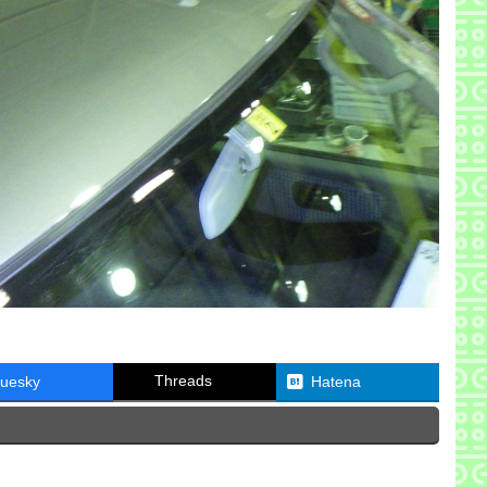
Threads
luesky
Hatena