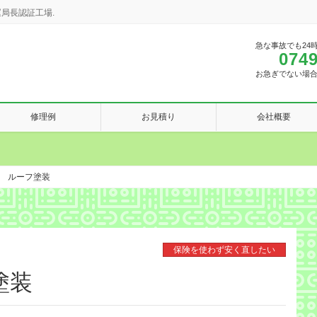
局長認証工場.
急な事故でも24
0749
お急ぎでない場
修理例
お見積り
会社概要
 ルーフ塗装
保険を使わず安く直したい
塗装