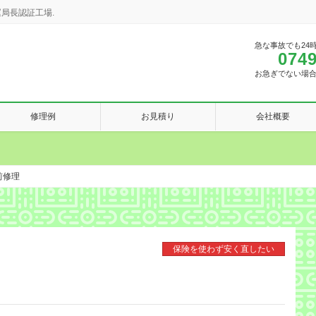
局長認証工場.
急な事故でも24
0749
お急ぎでない場
修理例
お見積り
会社概要
右前修理
保険を使わず安く直したい