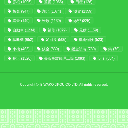
彦根
(1095)
整備
(1066)
日産
(126)
板金
(947)
湖北
(1074)
滋賀
(1359)
異音
(149)
米原
(1139)
緻密
(825)
自動車
(1234)
補修
(1079)
見積
(1159)
診断機
(652)
足回り
(506)
車両保険
(523)
車検
(463)
鈑金
(839)
鈑金塗装
(780)
錆
(76)
長浜
(1320)
長浜事故修理工場
(1093)
ｂｊ
(884)
Copyright ©, BIWAKO JIKOU CO,LTD. All rights reserved.