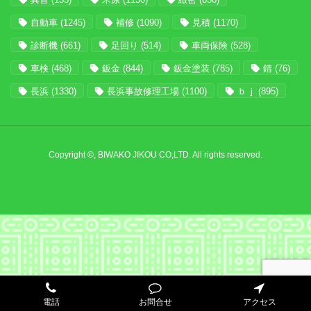
自動車
(1245)
補修
(1090)
見積
(1170)
診断機
(661)
足回り
(514)
車両保険
(528)
車検
(468)
鈑金
(844)
鈑金塗装
(785)
錆
(76)
長浜
(1330)
長浜事故修理工場
(1100)
ｂｊ
(895)
Copyright ©, BIWAKO JIKOU CO,LTD. All rights reserved.
電話
お問合せ
アクセス