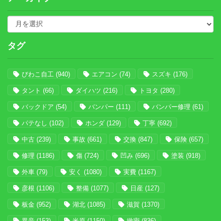
タグ
びわこ自工
(940)
エアコン
(74)
スズキ
(176)
タント
(66)
ダイハツ
(216)
トヨタ
(280)
バックドア
(54)
バンパー
(111)
バンパー修理
(61)
パテなし
(102)
ホンダ
(129)
丁寧
(692)
中古
(239)
事故
(661)
交換
(847)
保険
(657)
修理
(1186)
傷
(724)
凹み
(696)
塗装
(918)
外車
(79)
安く
(1080)
実費
(1167)
彦根
(1106)
整備
(1077)
日産
(127)
板金
(952)
湖北
(1085)
滋賀
(1370)
異音
(153)
米原
(1150)
緻密
(836)