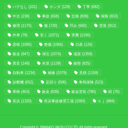
パテなし
(101)
ホンダ
(129)
丁寧
(682)
中古
(238)
事故
(658)
交換
(839)
保険
(653)
修理
(1175)
傷
(720)
凹み
(692)
塗装
(912)
外車
(78)
安く
(1071)
実費
(1156)
彦根
(1095)
整備
(1066)
日産
(126)
板金
(947)
湖北
(1074)
滋賀
(1359)
異音
(149)
米原
(1139)
緻密
(825)
自動車
(1234)
補修
(1079)
見積
(1159)
診断機
(652)
足回り
(506)
車両保険
(523)
車検
(463)
鈑金
(839)
鈑金塗装
(780)
錆
(76)
長浜
(1320)
長浜事故修理工場
(1093)
ｂｊ
(884)
Copyright ©, BIWAKO JIKOU CO,LTD. All rights reserved.