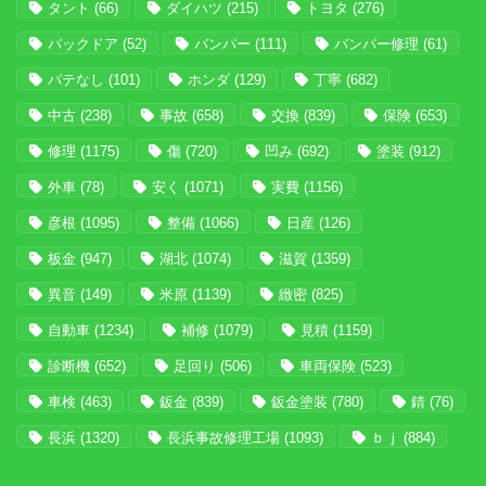
タント
(66)
ダイハツ
(215)
トヨタ
(276)
バックドア
(52)
バンパー
(111)
バンパー修理
(61)
パテなし
(101)
ホンダ
(129)
丁寧
(682)
中古
(238)
事故
(658)
交換
(839)
保険
(653)
修理
(1175)
傷
(720)
凹み
(692)
塗装
(912)
外車
(78)
安く
(1071)
実費
(1156)
彦根
(1095)
整備
(1066)
日産
(126)
板金
(947)
湖北
(1074)
滋賀
(1359)
異音
(149)
米原
(1139)
緻密
(825)
自動車
(1234)
補修
(1079)
見積
(1159)
診断機
(652)
足回り
(506)
車両保険
(523)
車検
(463)
鈑金
(839)
鈑金塗装
(780)
錆
(76)
長浜
(1320)
長浜事故修理工場
(1093)
ｂｊ
(884)